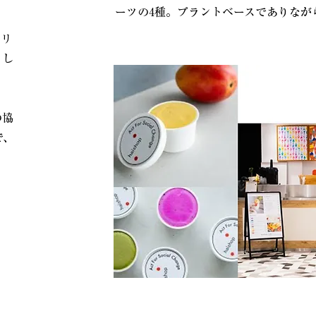
ーツの4種。プラントベースでありなが
オリ
まし
の協
で、