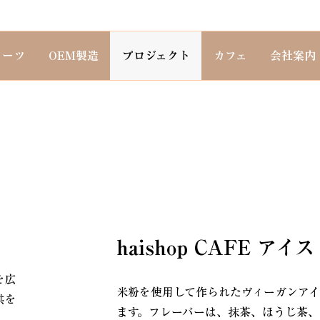
イーツ
OEM製造
プロジェクト
カフェ
会社案内
haishop CAFE アイス
を広
米粉を使用して作られたヴィーガンア
供を
ます。フレーバーは、抹茶、ほうじ茶