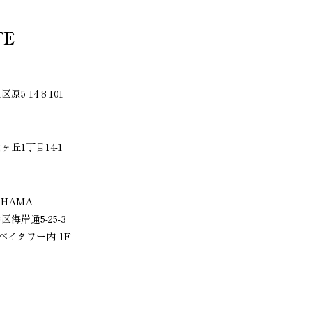
FE
原5-14-8-101
山ヶ丘1丁目14-1
KOHAMA
中区
海岸通
5-25-3
イタワー内 1F