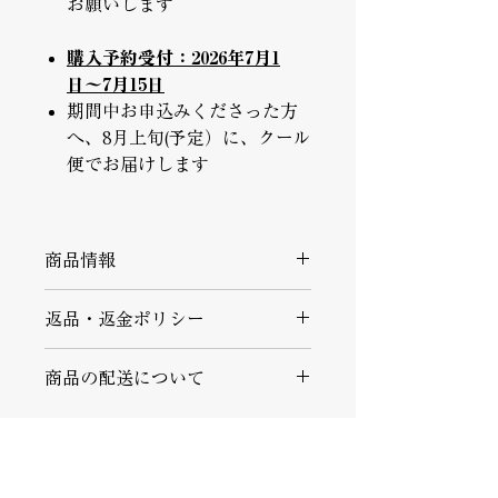
お願いします
購入予約受付：2026年7月1
日〜7月15日
期間中お申込みくださった方
へ、8月上旬(予定）に、クール
便でお届けします
商品情報
以下のフレーバーのセットでお届けし
返品・返金ポリシー
ます。
▪️不良品・お届け商品間違いの返品
（１）UMAMIバニラ アイス カップ
商品の配送について
商品到着後速やかにご連絡ください。
４個
商品に欠陥がある場合を除き、返品に
・クール便（冷凍）でお届けします。
は応じかねますのでご了承ください。
（1個あたり）
・こちらの商品は、予約購入で受付、
予定スケジュールにあわせて一斉発送
▪️返品期限
原材
＜UMAMIバニラ アイス
となります。