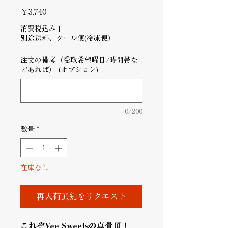
価
￥3,740
格
消費税込み
|
別途送料、クール便(冷凍便）
注文の備考（受取希望曜日/時間帯な
どあれば） (オプション)
0/200
数量
*
在庫なし
再入荷通知をリクエスト
これぞVee Sweetsの真骨頂！