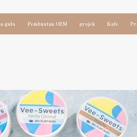
a-gula
Pembuatan OEM
projek
Kafe
Pr