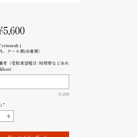
Harga
¥5,600
Termasuk
|
料、クール便(冷凍便）
備考（受取希望曜日/時間帯などあれ
lihan)
0/200
i
*