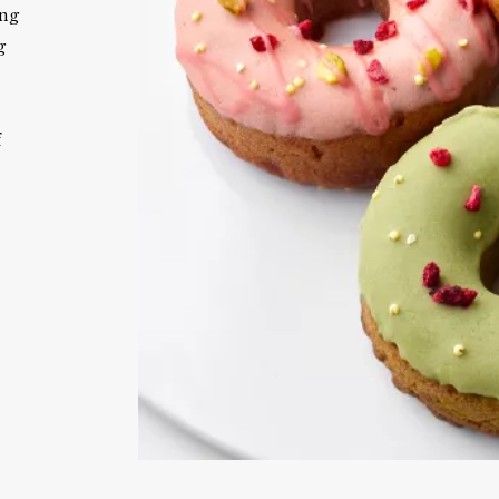
ang
g
f