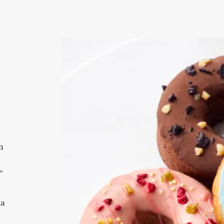
h
"
ta