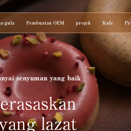
a-gula
Pembuatan OEM
projek
Kafe
Pr
nyai senyuman yang baik
berasaskan
ang lazat