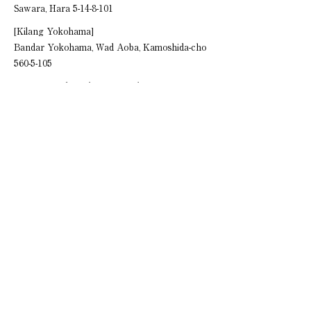
Sawara, Hara
5-14-8-101
[Kilang Yokohama]
Bandar Yokohama, Wad Aoba, Kamoshida-cho
560-5-105
[Kafe yang diuruskan secara langsung]
Vee Sweets CAFE YOKOHAMA
Wilayah Kanagawa, Bandar Yokohama, Wad
Naka, Kaigandori 5-25-3,Japan
APA Hotel & Resort Menara Teluk
Yokohama 1F
Dasar Privasi
Dasar Privasi
© 2024 TORIKAICAFE,INC.