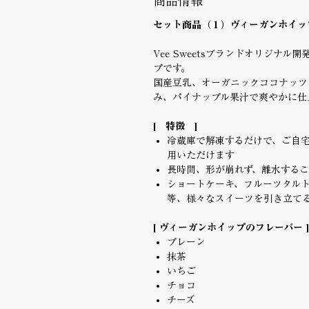
商品情報
セット商品（１）ヴィーガンホイップ3
Vee Sweetsブランドオリジナ
プです。
国産豆乳、オーガニックココナッツ
み、パイナップル果汁で爽やかに仕
[ 特徴 ]
冷蔵庫で解凍するだけで、ご自
用いただけます
長時間、形が崩れず、離水する
ショートケーキ、フルーツタル
等、様々なスイーツを引き立て
[ ヴィーガンホイップのフレーバー ]
プレーン
抹茶
いちご
チョコ
チーズ