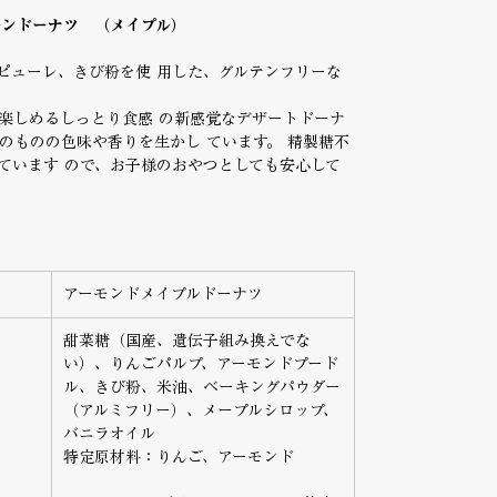
ーンドーナツ （メイプル）
ピューレ、きび粉を使 用した、グルテンフリーな
楽しめるしっとり食感 の新感覚なデザートドーナ
のものの色味や香りを生かし ています。 精製糖不
ています ので、お子様のおやつとしても安心して
アーモンドメイプルドーナツ
甜菜糖（国産、遺伝子組み換えでな
い）、りんごパルプ、アーモンドプード
ル、きび粉、米油、ベーキングパウダー
（アルミフリー）、メープルシロップ、
バニラオイル
特定原材料：りんご、アーモンド