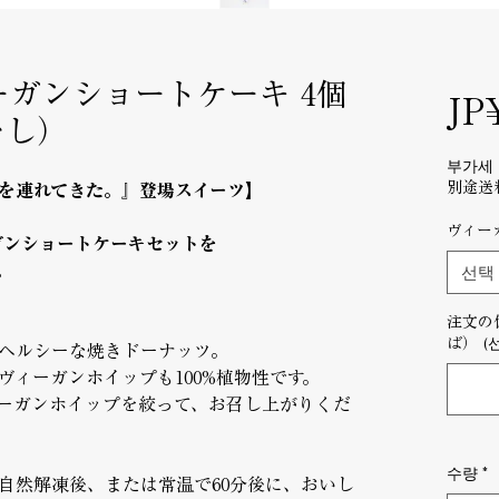
 ヴィーガンショートケーキ 4個
JP
なし）
부가세 
別途送
さんを連れてきた。』登場スイーツ】
ヴィー
ィーガンショートケーキセットを
。
선택
注文の
ば） (
ヘルシーな焼きドーナッツ。
ヴィーガンホイップも100%植物性です。
ーガンホイップを絞って、お召し上がりくだ
수량
*
間自然解凍後、または常温で60分後に、おいし