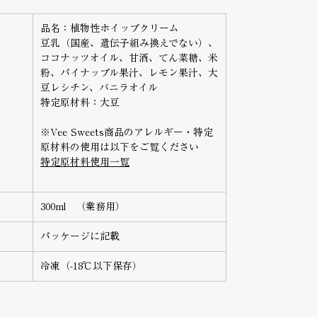
品名：植物性ホイップクリーム
豆乳（国産、遺伝子組み換えでない）、
ココナッツオイル、甘酒、てん菜糖、米
粉、パイナップル果汁、レモン果汁、大
豆レシチン、バニラオイル
特定原材料：大豆
※Vee Sweets商品のアレルギー・特定
原材料の使用は以下をご覧ください
特定原材料使用一覧
300ml （業務用）
パッケージに記載
冷凍（-18℃以下保存）