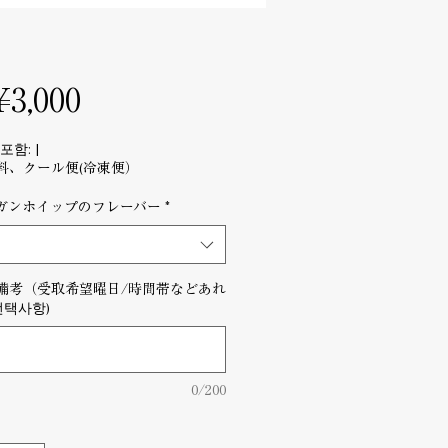
가
¥3,000
포함:
|
격
料、クール便(冷凍便）
ガンホイップのフレーバー
*
備考（受取希望曜日/時間帯などあれ
선택사항)
0/200