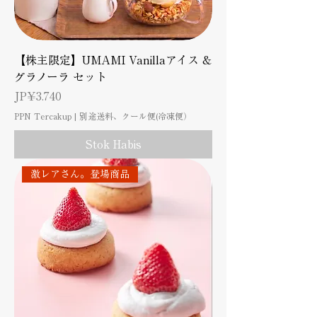
【株主限定】UMAMI Vanillaアイス &
グラノーラ セット
Harga
JP¥3.740
PPN Tercakup
|
別途送料、クール便(冷凍便）
Stok Habis
激レアさん。登場商品