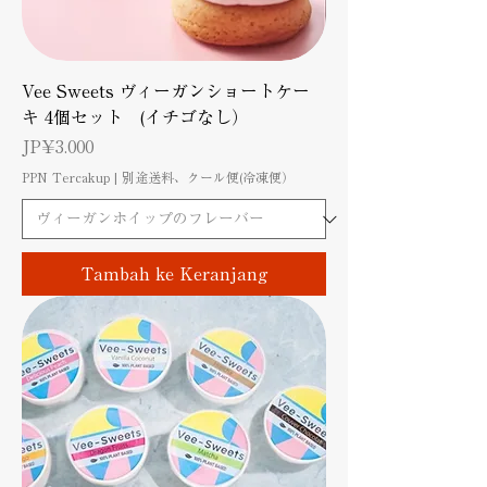
Vee Sweets ヴィーガンショートケー
キ 4個セット (イチゴなし）
Harga
JP¥3.000
PPN Tercakup
|
別途送料、クール便(冷凍便）
Tambah ke Keranjang