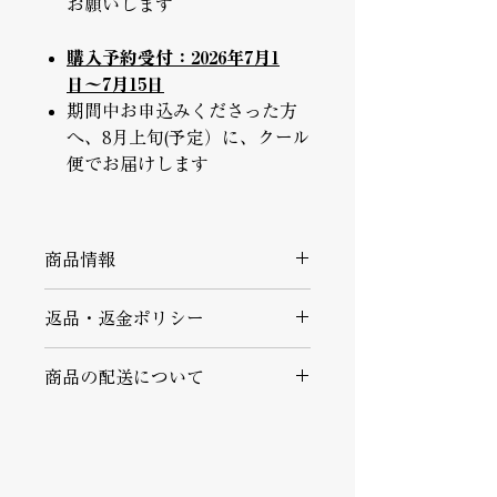
お願いします
購入予約受付：2026年7月1
日〜7月15日
期間中お申込みくださった方
へ、8月上旬(予定）に、クール
便でお届けします
商品情報
以下のフレーバーのセットでお届けし
返品・返金ポリシー
ます。
▪️不良品・お届け商品間違いの返品
（１）UMAMIバニラ アイス カップ
商品の配送について
商品到着後速やかにご連絡ください。
４個
商品に欠陥がある場合を除き、返品に
・クール便（冷凍）でお届けします。
は応じかねますのでご了承ください。
（1個あたり）
・こちらの商品は、予約購入で受付、
予定スケジュールにあわせて一斉発送
▪️返品期限
原材
＜UMAMIバニラ アイス
となります。